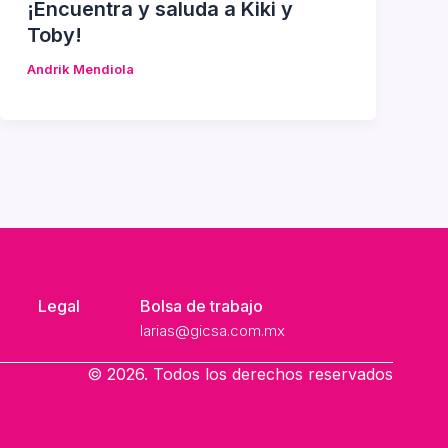
¡Encuentra y saluda a Kiki y
Toby!
Andrik Mendiola
Legal
Bolsa de trabajo
larias@gicsa.com.mx
© 2026. Todos los derechos reservados