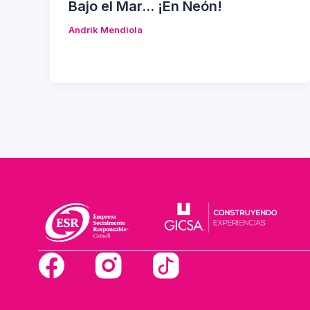
Bajo el Mar… ¡En Neón!
Andrik Mendiola
F
a