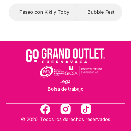
Paseo con Kiki y Toby
Bubble Fest
Legal
Bolsa de trabajo
[email protected]
F
a
© 2026. Todos los derechos reservados
c