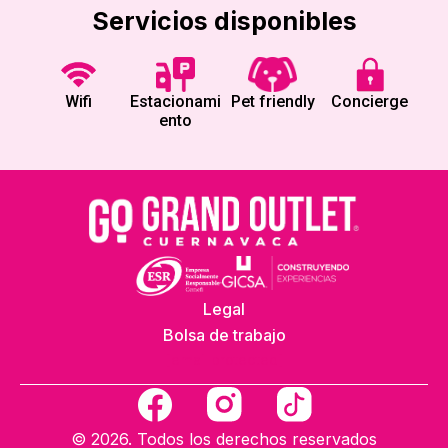
Servicios disponibles
Wifi
Estacionami
Pet friendly
Concierge
ento
Legal
Bolsa de trabajo
[email protected]
F
a
© 2026. Todos los derechos reservados