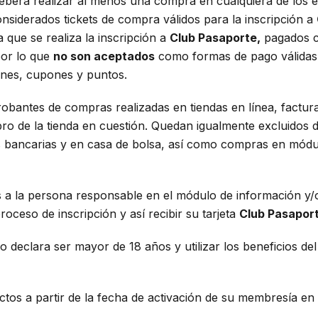
 deberá realizar al menos una compra en cualquiera de los e
siderados tickets de compra válidos para la inscripción a
 que se realiza la inscripción a
Club Pasaporte,
pagados co
 por lo que
no son aceptados
como formas de pago válidas 
iones, cupones y puntos.
robantes de compras realizadas en tiendas en línea, factu
ro de la tienda en cuestión. Quedan igualmente excluidos de
s bancarias y en casa de bolsa, así como compras en módu
s a la persona responsable en el módulo de información y/o
 proceso de inscripción y así recibir su tarjeta
Club Pasaport
cio declara ser mayor de 18 años y utilizar los beneficios d
ectos a partir de la fecha de activación de su membresía en