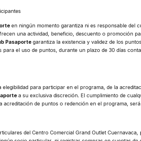
icipantes
orte
en ningún momento garantiza ni es responsable del cu
ofrecen una actividad, beneficio, descuento o promoción pa
ub Pasaporte
garantiza la existencia y validez de los punt
para el uso de puntos, durante un plazo de 30 días contado
 elegibilidad para participar en el programa, de la acredit
saporte
a su exclusiva discreción. El cumplimiento de cualqu
 la acreditación de puntos o redención en el programa, será
articulares del Centro Comercial Grand Outlet Cuernavaca, 
ingún socio particular, ni registrar compras en cuentas d