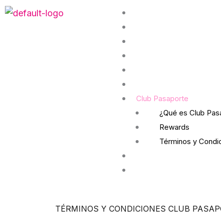
Skip
Menu
Directorio
to
Experiencias
content
Entretenimiento
Eventos
Promociones
Cómo llegar
Club Pasaporte
¿Qué es Club Pas
Rewards
Términos y Condi
Mapa interactivo
Renta tu espacio
TÉRMINOS Y CONDICIONES CLUB PASA