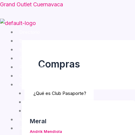
Skip
Grand Outlet Cuernavaca
to
content
Menu
Directorio
Experiencias
Entretenimiento
Eventos
Compras
Promociones
Cómo llegar
Club Pasaporte
¿Qué es Club Pasaporte?
Rewards
Términos y Condiciones
Mapa interactivo
Meral
Renta tu espacio
Andrik Mendiola