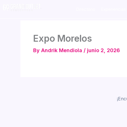
Skip
Directorio
Experiencias
to
content
Expo Morelos
By
Andrik Mendiola
/
junio 2, 2026
¡Enc