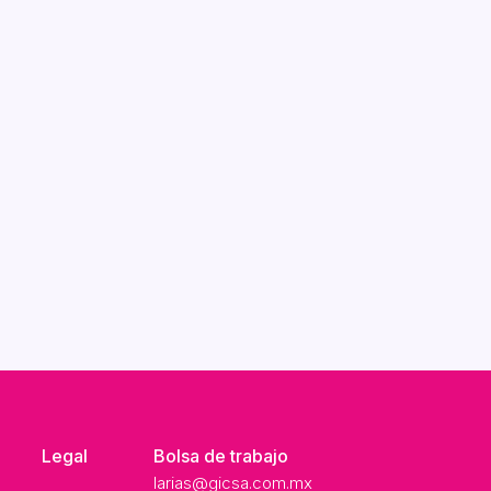
Legal
Bolsa de trabajo
larias@gicsa.com.mx