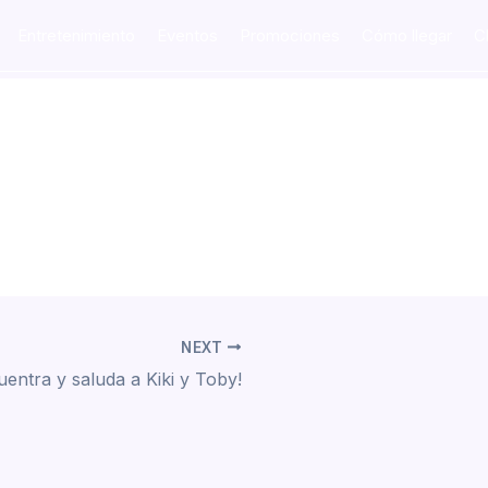
Entretenimiento
Eventos
Promociones
Cómo llegar
C
NEXT
uentra y saluda a Kiki y Toby!