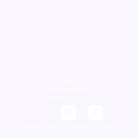
Legal
Bolsa de trabajo
larias@gicsa.com.mx
F
a
© 2026. Todos los derechos reservados