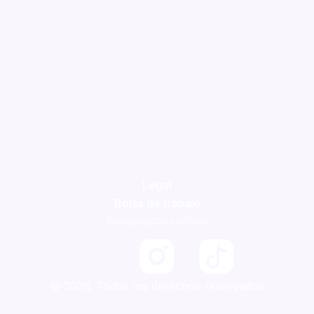
Legal
Bolsa de trabajo
larias@gicsa.com.mx
F
a
© 2026. Todos los derechos reservados