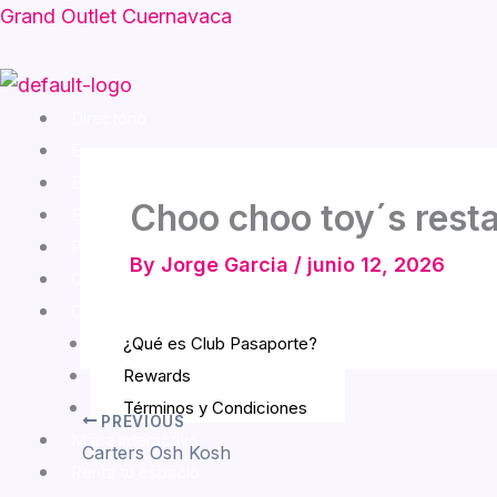
Skip
Grand Outlet Cuernavaca
to
content
Menu
Directorio
Experiencias
Entretenimiento
Choo choo toy´s rest
Eventos
Promociones
By
Jorge Garcia
/
junio 12, 2026
Cómo llegar
Club Pasaporte
¿Qué es Club Pasaporte?
Rewards
Términos y Condiciones
PREVIOUS
Mapa interactivo
Carters Osh Kosh
Renta tu espacio