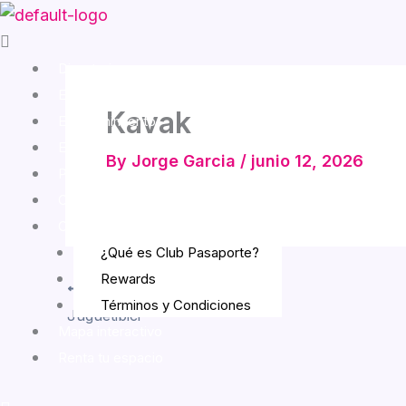
Skip
Menu
to
content
Directorio
Experiencias
Kavak
Entretenimiento
Eventos
By
Jorge Garcia
/
junio 12, 2026
Promociones
Cómo llegar
Club Pasaporte
¿Qué es Club Pasaporte?
Rewards
PREVIOUS
Términos y Condiciones
Juguetibici
Mapa interactivo
Renta tu espacio