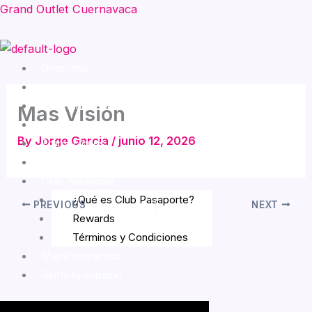
Skip
Grand Outlet Cuernavaca
to
content
Menu
Directorio
Experiencias
Entretenimiento
Mas Visión
Eventos
By
Jorge Garcia
/
junio 12, 2026
Promociones
Cómo llegar
Club Pasaporte
¿Qué es Club Pasaporte?
PREVIOUS
NEXT
Rewards
Términos y Condiciones
Mapa interactivo
Renta tu espacio