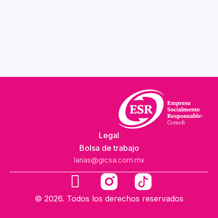
Legal
Bolsa de trabajo
larias@gicsa.com.mx
F
a
© 2026. Todos los derechos reservados
c