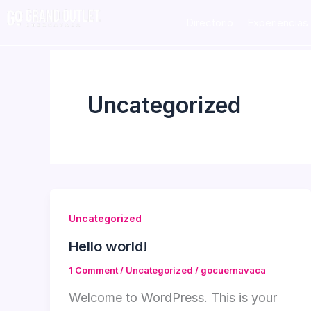
Skip
Directorio
Experiencias
to
content
Uncategorized
Uncategorized
Hello world!
1 Comment
/
Uncategorized
/
gocuernavaca
Welcome to WordPress. This is your