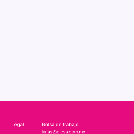
Legal
Bolsa de trabajo
larias@gicsa.com.mx