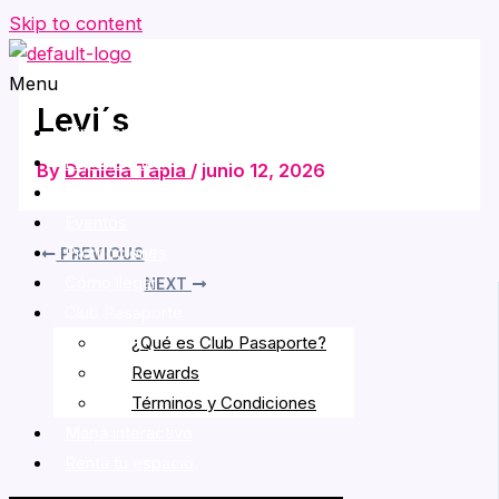
Skip to content
Menu
Levi´s
Directorio
Experiencias
By
Daniela Tapia
/
junio 12, 2026
Entretenimiento
Eventos
Promociones
PREVIOUS
Cómo llegar
NEXT
Club Pasaporte
¿Qué es Club Pasaporte?
Rewards
Términos y Condiciones
Mapa interactivo
Renta tu espacio