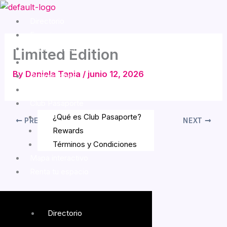
Skip
Menu
to
Directorio
content
Experiencias
Entretenimiento
Limited Edition
Eventos
By
Daniela Tapia
/
junio 12, 2026
Promociones
Cómo llegar
Club Pasaporte
¿Qué es Club Pasaporte?
PREVIOUS
NEXT
Rewards
Términos y Condiciones
Mapa interactivo
Renta tu espacio
Directorio